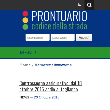
Accedi
MENU
Home
/
dematerializzazione
Contrassegno assicurativo: dal 18
ottobre 2015 addio al tagliando
20 Ottobre 2015
NEWS