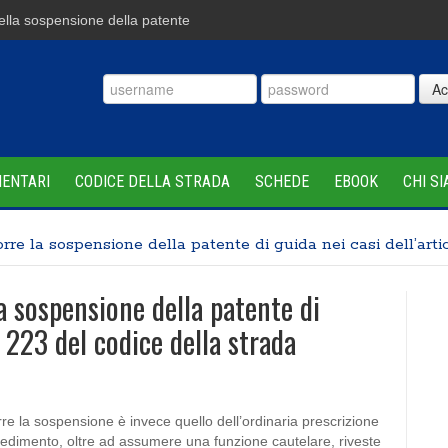
a sospensione della patente
Ac
MENTARI
CODICE DELLA STRADA
SCHEDE
EBOOK
CHI S
rre la sospensione della patente di guida nei casi dell’arti
a sospensione della patente di
o 223 del codice della strada
orre la sospensione è invece quello dell’ordinaria prescrizione
vvedimento, oltre ad assumere una funzione cautelare, riveste