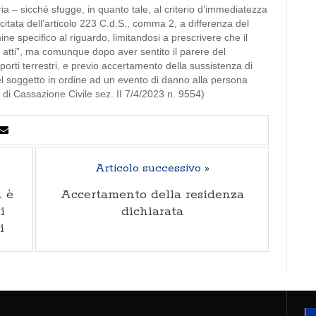
 – sicchè sfugge, in quanto tale, al criterio d’immediatezza
 citata dell’articolo 223 C.d.S., comma 2, a differenza del
ne specifico al riguardo, limitandosi a prescrivere che il
 atti”, ma comunque dopo aver sentito il parere del
porti terrestri, e previo accertamento della sussistenza di
el soggetto in ordine ad un evento di danno alla persona
 di Cassazione Civile sez. II 7/4/2023 n. 9554)
Articolo successivo »
n è
Accertamento della residenza
i
dichiarata
i