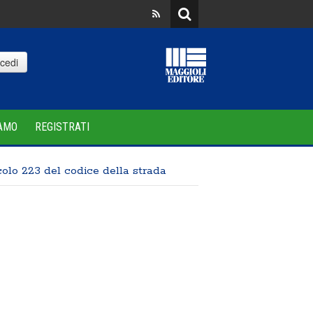
Incidenti stradali, nel 2025 le 
cedi
IAMO
REGISTRATI
colo 223 del codice della strada