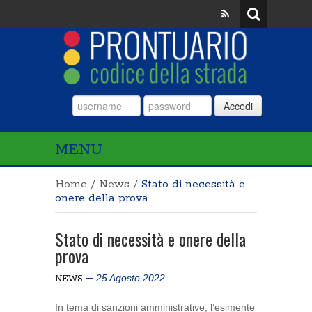
Accedi
MENU
Home
/
News
/
Stato di necessità e
onere della prova
Stato di necessità e onere della
prova
25 Agosto 2022
NEWS
In tema di sanzioni amministrative, l’esimente