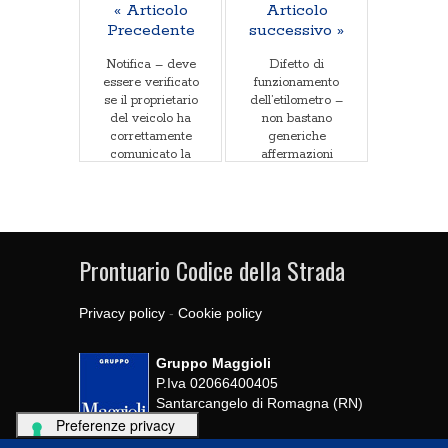
« Articolo
Articolo
Precedente
successivo »
Notifica – deve
Difetto di
essere verificato
funzionamento
se il proprietario
dell’etilometro –
del veicolo ha
non bastano
correttamente
generiche
comunicato la
affermazioni
targa all’atto del
cambio di
residenza
Prontuario Codice della Strada
Privacy policy
-
Cookie policy
Gruppo Maggioli
P.Iva 02066400405
Santarcangelo di Romagna (RN)