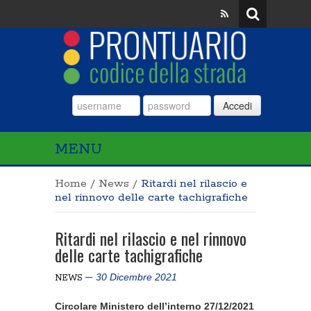
Accedi
MENU
Home
/
News
/
Ritardi nel rilascio e
nel rinnovo delle carte tachigrafiche
Ritardi nel rilascio e nel rinnovo
delle carte tachigrafiche
30 Dicembre 2021
NEWS
Circolare Ministero dell’interno 27/12/2021