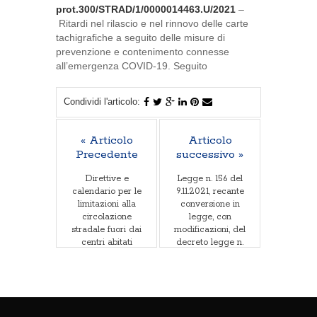
prot.300/STRAD/1/0000014463.U/2021
–
Ritardi nel rilascio e nel rinnovo delle carte
tachigrafiche a seguito delle misure di
prevenzione e contenimento connesse
all’emergenza COVID-19. Seguito
Condividi l'articolo:
« Articolo
Articolo
Precedente
successivo »
Direttive e
Legge n. 156 del
calendario per le
9.11.2021, recante
limitazioni alla
conversione in
circolazione
legge, con
stradale fuori dai
modificazioni, del
centri abitati
decreto legge n.
nell'anno 2022
121 del 10.9.2021
nei giorni festivi
ed in altri giorni
particolari, per i
veicoli di massa