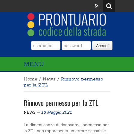
Accedi
MENU
Home
/
News
/
Rinnovo permesso
per la ZTL
Rinnovo permesso per la ZTL
18 Maggio 2021
NEWS
La dimenticanza di rinnovare il permesso per
la ZTL non rappresenta un errore scusabile.