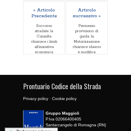
« Articolo
Articolo
Precedente
successivo »
Soccorso
Permesso
stradale: la
provvisorio di
Consulta
guida: la
chiarisce i limiti
Motorizzazione
all’iniziativa
chiarisce rilascio
economica
e modifica
Prontuario Codice della Strada
Privacy policy
-
Cookie policy
Gruppo Maggioli
P.Iva 02066400405
Santarcangelo di Romagna (RN)