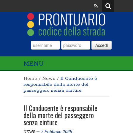
Accedi
MENU
Home
/
News
/
Il Conducente è
responsabile della morte del
passeggero senza cinture
Il Conducente è responsabile
della morte del passeggero
senza cinture
7 Febbraio 2025
NEWS