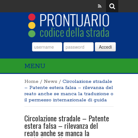
Accedi
MENU
Home
/
News
/
Circolazione stradale
– Patente estera falsa – rilevanza del
reato anche se manca la traduzione o
il permesso internazionale di guida
Circolazione stradale – Patente
estera falsa – rilevanza del
reato anche se manca la