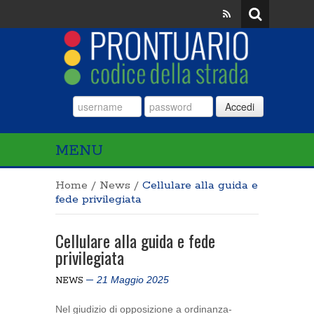
Accedi
MENU
Home
/
News
/
Cellulare alla guida e
fede privilegiata
Cellulare alla guida e fede
privilegiata
21 Maggio 2025
NEWS
Nel giudizio di opposizione a ordinanza-