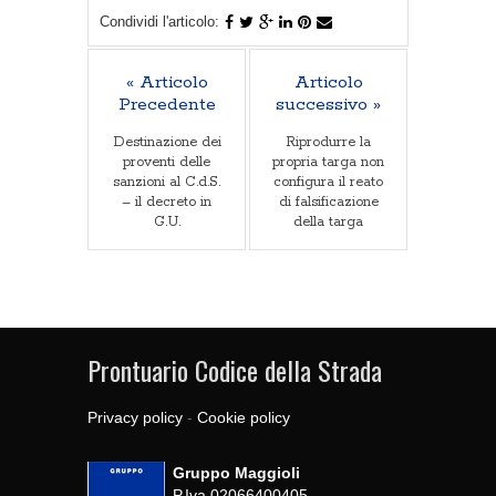
Condividi l'articolo:
« Articolo
Articolo
Precedente
successivo »
Destinazione dei
Riprodurre la
proventi delle
propria targa non
sanzioni al C.d.S.
configura il reato
– il decreto in
di falsificazione
G.U.
della targa
Prontuario Codice della Strada
Privacy policy
-
Cookie policy
Gruppo Maggioli
P.Iva 02066400405