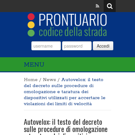
Accedi
MENU
Home
/
News
/
Autovelox: il testo
del decreto sulle procedure di
omologazione e taratura dei
dispositivi utilizzati per accertare le
violazioni dei limiti di velocità
Autovelox: il testo del decreto
sulle procedure di omologazione