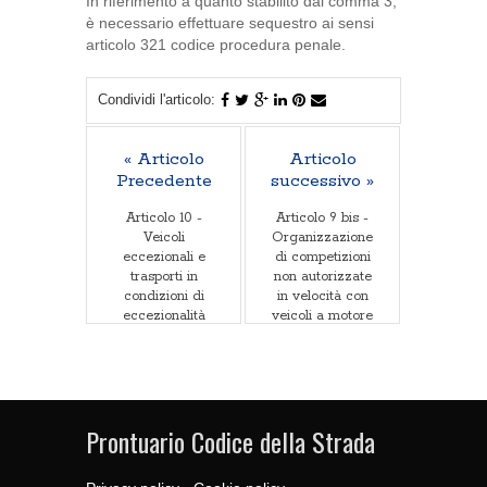
In riferimento a quanto stabilito dal comma 3,
è necessario effettuare sequestro ai sensi
articolo 321 codice procedura penale.
Condividi l'articolo:
« Articolo
Articolo
Precedente
successivo »
Articolo 10 -
Articolo 9 bis -
Veicoli
Organizzazione
eccezionali e
di competizioni
trasporti in
non autorizzate
condizioni di
in velocità con
eccezionalità
veicoli a motore
e partecipazione
alle gare
Prontuario Codice della Strada