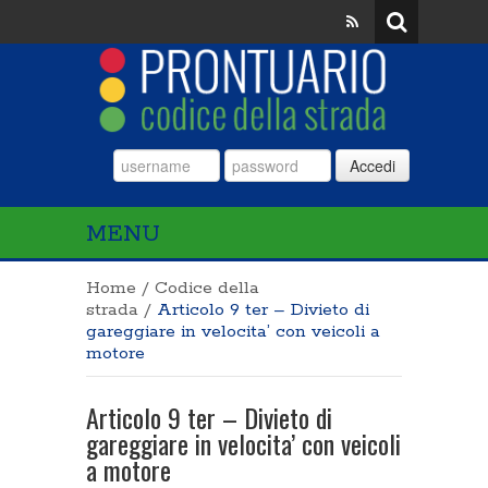
Accedi
MENU
Home
/
Codice della
strada
/
Articolo 9 ter – Divieto di
gareggiare in velocita’ con veicoli a
motore
Articolo 9 ter – Divieto di
gareggiare in velocita’ con veicoli
a motore