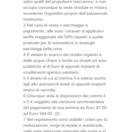
salvo quelli del propulsore meccanico, e non
occupa comunque la sede stradale in misura
eccedente l’ingombro proprio dell’autoveicolo
medesimo.
3 Nel caso di sosta o parcheggio a
pagamento, alle auto- caravan si applicano
tariffe maggiorate del 50% rispetto a quelle
praticate per le autovetture in analoghi
parcheggi della zona.
4 É vietato lo scarico dei residui organici e
delle acque chiare e luride su strade ed aree
pubbliche al di fuori di appositi impianti di
smaltimento igienico-sanitario.
5 Il divieto di cui al comma 4 è esteso anche
agli altri autoveicoli dotati di appositi impianti
interni di raccolta.
6 Chiunque viola le disposizioni dei commi 4
e 5 è soggetto alla sanzione amministrativa
del pagamento di una somma da Euro 87,00
ad Euro 344,00. (2)
7 Nel regolamento sono stabiliti i criteri per la
realizzazione, lungo le strade e autostrade,
nelle aree attrezzate riservate alla sosta e al