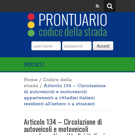
Accedi
MENU
Home
/
Codice della
strada
/
Articolo 134 – Circolazione
di autoveicoli e motoveicoli
appartenenti a cittadini italiani
residenti all’estero o a stranieri
Articolo 134 – Circolazione di
autoveicoli e motoveicoli