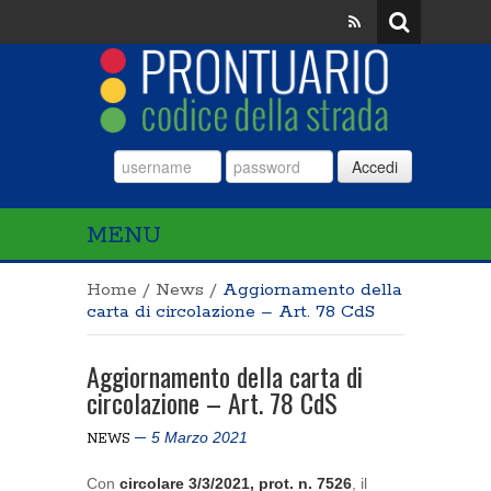
Accedi
MENU
Home
/
News
/
Aggiornamento della
carta di circolazione – Art. 78 CdS
Aggiornamento della carta di
circolazione – Art. 78 CdS
5 Marzo 2021
NEWS
Con
circolare 3/3/2021, prot. n. 7526
, il