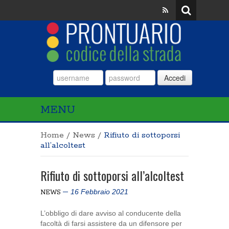
Accedi
MENU
Home
/
News
/
Rifiuto di sottoporsi
all’alcoltest
Rifiuto di sottoporsi all’alcoltest
16 Febbraio 2021
NEWS
L’obbligo di dare avviso al conducente della
facoltà di farsi assistere da un difensore per