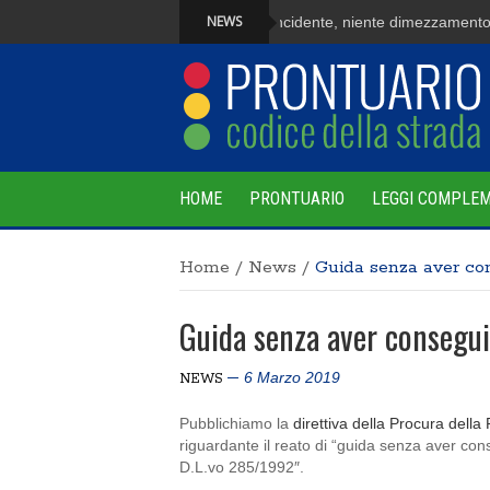
NEWS
Fuga dopo l’incidente, niente dimezzamento d
HOME
PRONTUARIO
LEGGI COMPLE
Home
/
News
/
Guida senza aver con
Guida senza aver consegui
6 Marzo 2019
NEWS
Pubblichiamo la
direttiva della Procura dell
riguardante il reato di “guida senza aver co
D.L.vo 285/1992″.