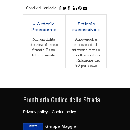
Condividi l'articolo:
« Articolo
Articolo
Precedente
successivo »
Micromobilità
Autoveicoli e
elettrica, decreto
motoveicoli di
firmato. Ecco
interesse storico
tutte le novità
e collezionistico
– Riduzione del
50 per cento
della tariffa delle
tasse
automobilistiche
Prontuario Codice della Strada
Privacy policy
-
Cookie policy
Gruppo Maggioli