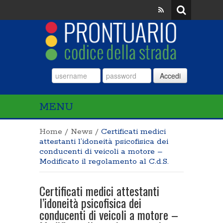
Accedi
MENU
Home
/
News
/
Certificati medici
attestanti l’idoneità psicofisica dei
conducenti di veicoli a motore –
Modificato il regolamento al C.d.S.
Certificati medici attestanti
l’idoneità psicofisica dei
conducenti di veicoli a motore –