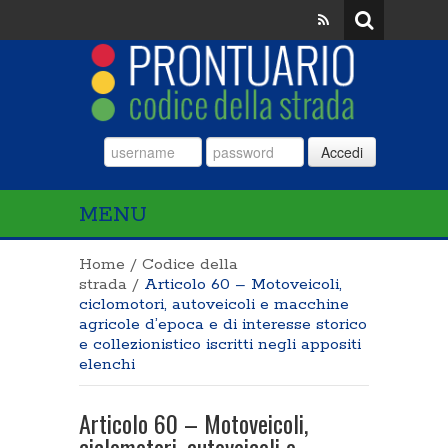
Accedi
MENU
Home
/
Codice della
strada
/
Articolo 60 – Motoveicoli,
ciclomotori, autoveicoli e macchine
agricole d’epoca e di interesse storico
e collezionistico iscritti negli appositi
elenchi
Articolo 60 – Motoveicoli,
ciclomotori, autoveicoli e