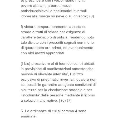
e) prescrivere che i veicoli siano muniti
ovvero abbiano a bordo mezzi
antisdrucciolevoli o pneumatici invernali
idonei alla marcia su neve o su ghiaccio; (3)
f) vietare temporaneamente la sosta su
strade o tratti di strade per esigenze di
carattere tecnico o di pulizia, rendendo noto
tale divieto con i prescritti segnali non meno
di quarantotto ore prima, ed eventualmente
con altri mezzi appropriati.
[f-bis) prescrivere al di fuori dei centri abitati,
in previsione di manifestazioni atmosferiche
nevose di rilevante intensita’, l’utilizzo
esclusivo di pneumatici invernali, qualora non
sia possibile garantire adeguate condizioni di
sicurezza per la circolazione stradale e per
l’incolumita’ delle persone mediante il ricorso
a soluzioni alternative. ] (6) (7)
5. Le ordinanze di cui al comma 4 sono
emanate: