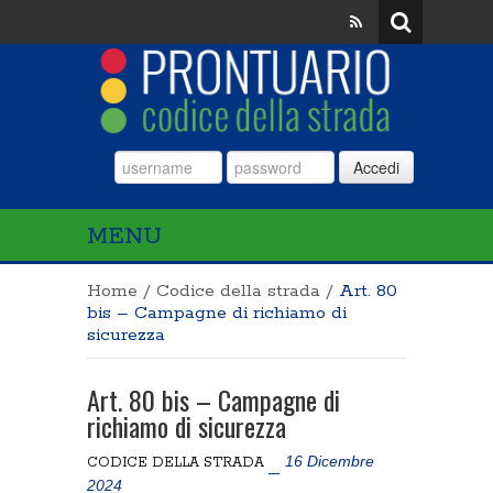
Accedi
MENU
Home
/
Codice della strada
/
Art. 80
bis – Campagne di richiamo di
sicurezza
Art. 80 bis – Campagne di
richiamo di sicurezza
16 Dicembre
CODICE DELLA STRADA
2024